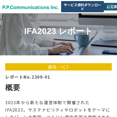
サービス資料ダウンロー
お見積
ド
サービス一覧
IFA2023 レポート
レポート
セミナー情報
会社概要
通信・ICT
レポートNo.2309-01
概要
2023年から新たな運営体制で開催された
IFA2023。サステナビリティやロボットをテーマに