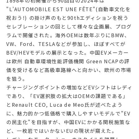
1898年の初開催から90回目の2024年は
"L’AUTOMOBILE EST UNE FÊTE"(自動車文化を
祝おう!) の掛け声のもと90thエディションを祝う
セレブレーションの回として様々な企画展、プログ
ラムで開催された。海外OEMは数年ぶりにBMW、
VW、Ford、TESLAなどが参加し、ほぼすべてが
BEV/HEVモデルの展示となった。中国EVメーカー
は欧州 自動車環境性能評価機関 Green NCAPの評
価を受けるなど高級車路線へと向かい、欧州の市場
を狙う。
チャージングポイントの増加などEVシフトはレディ
であり、「EV選択肢の拡大はOEMの課題である」
とRenault CEO, Luca de Meo氏が述べたよう
に、魅力的かつ低価格で購入しやすいモデルで"EV
の民主化"を目指すが、中国EVにかかる関税施策な
ど、一枚岩ではいかないEUの現状が窺えた。